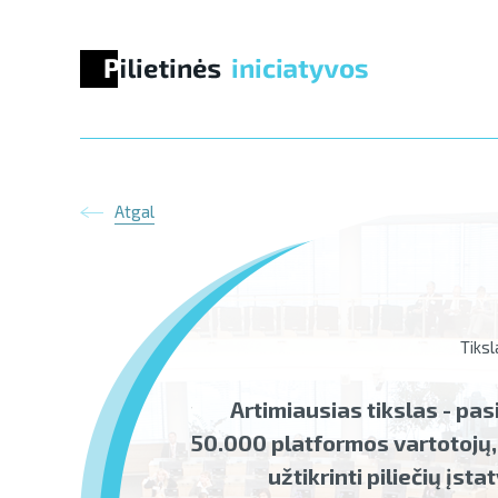
Atgal
Tikslas 3/3
Tiksl
statymų priėmimo ir
Artimiausias tikslas - pas
kontrolės modulio
50.000 platformos vartotojų,
egimas platformoje
užtikrinti piliečių įst