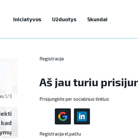
Iniciatyvos
Užduotys
Skundai
Registracija
Aš jau turiu prisij
as 1/3
Tikslas 2/3
Prisijungkite per socialinius tinklus
iekti
Paruošimas bent 10 iniciatyvų
Pilie
 kad
per vieną mėnesį
vykd
atymų
Registracija el.paštu